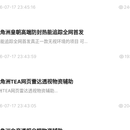
6-07-17 23:45:16
24
三角洲皇朝高端防封热能追踪全网首发
上架皇朝高端防封热能追踪全网首发真正一款无视环境的项目 可...
6-07-17 23:43:59
19
三角洲TEA网页雷达透视物资辅助
TEA网页雷达透视物资辅助...
6-07-17 23:43:05
20