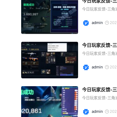
今日玩家反馈-
今日玩家反馈-三角洲
admin
202
今日玩家反馈-
今日玩家反馈-三角洲
admin
202
今日玩家反馈-
今日玩家反馈-三角洲
admin
202