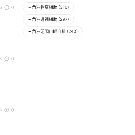
6
0
三角洲物资辅助
(310)
三角洲透视辅助
(297)
三角洲范围自瞄自瞄
(240)
3
0
4
0