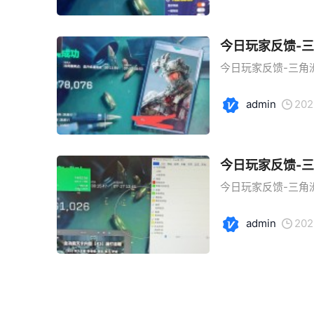
今日玩家反馈-三
今日玩家反馈-三角洲
admin
202
今日玩家反馈-
今日玩家反馈-三角洲
admin
202