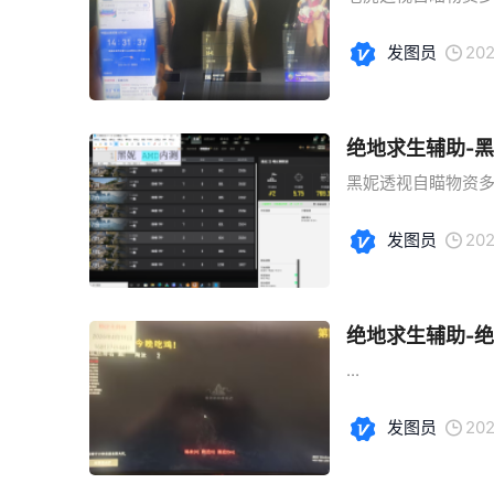
发图员
202
绝地求生辅助-
黑妮透视自瞄物资多功
发图员
202
绝地求生辅助-
...
发图员
202