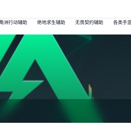
角洲行动辅助
绝地求生辅助
无畏契约辅助
各类手