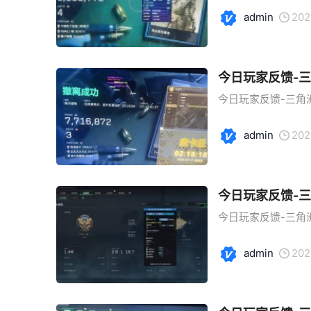
admin
202
今日玩家反馈-
今日玩家反馈-三角洲
admin
202
今日玩家反馈-三
今日玩家反馈-三角洲
admin
202