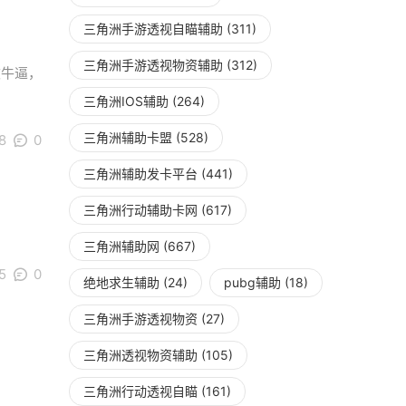
三角洲手游透视自瞄辅助
(311)
三角洲手游透视物资辅助
(312)
吹牛逼，
三角洲IOS辅助
(264)
三角洲辅助卡盟
(528)
8
0
三角洲辅助发卡平台
(441)
三角洲行动辅助卡网
(617)
三角洲辅助网
(667)
5
0
绝地求生辅助
(24)
pubg辅助
(18)
三角洲手游透视物资
(27)
三角洲透视物资辅助
(105)
三角洲行动透视自瞄
(161)