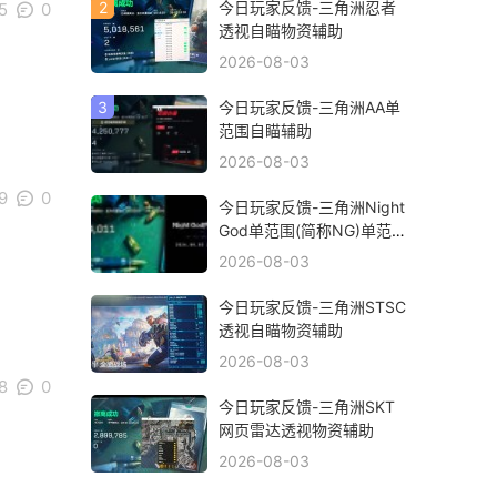
今日玩家反馈-三角洲烈焰透视自瞄物资
今日玩家反馈-三角洲忍者
5
0
1
辅助
透视自瞄物资辅助
2026-08-03 22:09
2026-08-03
今日玩家反馈-三角洲黑光透视自瞄物资
今日玩家反馈-三角洲AA单
1
辅助
范围自瞄辅助
2026-08-03 22:08
2026-08-03
今日玩家反馈-三角洲GW透视自瞄物资
9
0
今日玩家反馈-三角洲Night
2
辅助
God单范围(简称NG)单范围
2026-08-03 22:08
自瞄辅助
2026-08-03
今日玩家反馈-三角洲PG透视自瞄物资辅
1
今日玩家反馈-三角洲STSC
助
透视自瞄物资辅助
2026-08-03 22:07
2026-08-03
今日玩家反馈-三角洲GTS网页雷达透视
8
0
1
物资辅助
今日玩家反馈-三角洲SKT
2026-08-03 22:06
网页雷达透视物资辅助
2026-08-03
今日玩家反馈-三角洲TEA网页雷达透视
1
物资辅助