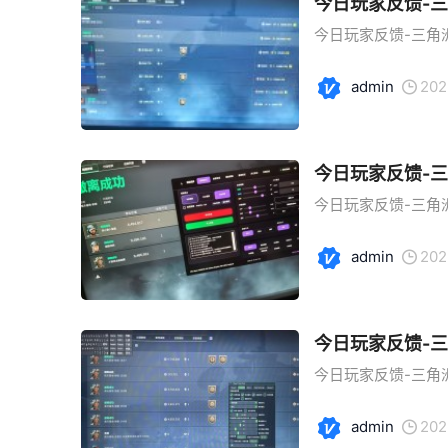
今日玩家反馈-
今日玩家反馈-三角洲
admin
202
今日玩家反馈-三
今日玩家反馈-三角洲I
admin
202
今日玩家反馈-三
今日玩家反馈-三角洲
admin
202