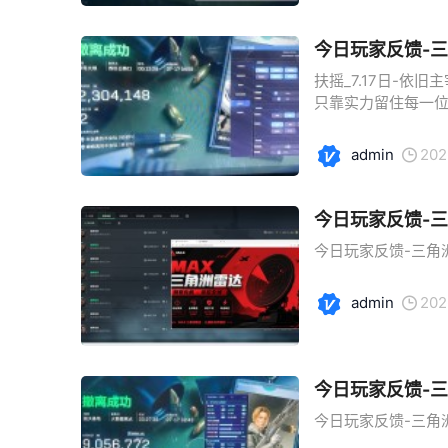
今日玩家反馈-
扶摇_7.17日-依
只靠实力留住每一位朋
admin
202
今日玩家反馈-三
今日玩家反馈-三角洲
admin
202
今日玩家反馈-
今日玩家反馈-三角洲