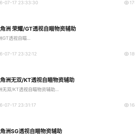
6-07-17 23:33:30
17
角洲 荣耀/GT透视自瞄物资辅助
GT透视自瞄...
6-07-17 23:32:12
18
角洲无双/KT透视自瞄物资辅助
无双/KT透视自瞄物资辅助...
6-07-17 23:31:17
16
三角洲SG透视自瞄物资辅助