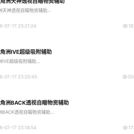
三角洲天神透视自瞄物资辅助
天神透视自瞄物资辅助...
6-07-17 23:21:24
16
角洲IVE超级吸附辅助
VE超级吸附辅助...
6-07-17 23:20:45
50
角洲BACK透视自瞄物资辅助
BACK透视自瞄物资辅助...
6-07-17 23:18:54
17